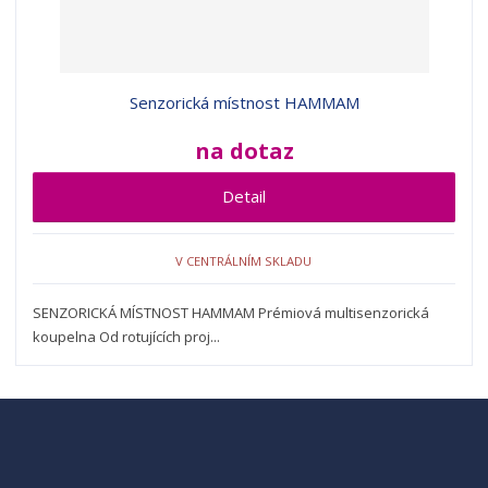
d
v
v
p
u
ý
ý
i
k
p
p
s
t
i
i
Senzorická místnost HAMMAM
ů
s
s
na dotaz
Detail
V CENTRÁLNÍM SKLADU
SENZORICKÁ MÍSTNOST HAMMAM Prémiová multisenzorická
koupelna Od rotujících proj...