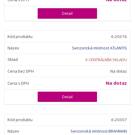
d
v
v
p
u
ý
ý
i
Detail
k
p
p
s
t
i
i
ů
s
s
6-20316
Senzorická místnost ATLANTIS
V CENTRÁLNÍM SKLADU
Na dotaz
Na dotaz
Detail
6-20307
Senzorická místnost BRAHMAN