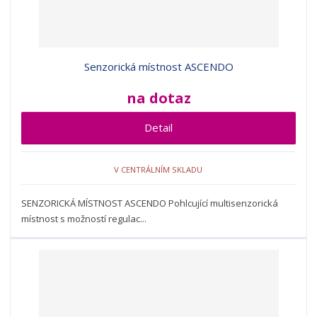
d
v
v
p
u
ý
ý
i
k
p
p
s
t
i
i
Senzorická místnost ASCENDO
ů
s
s
na dotaz
Detail
V CENTRÁLNÍM SKLADU
SENZORICKÁ MÍSTNOST ASCENDO Pohlcující multisenzorická
místnost s možností regulac...