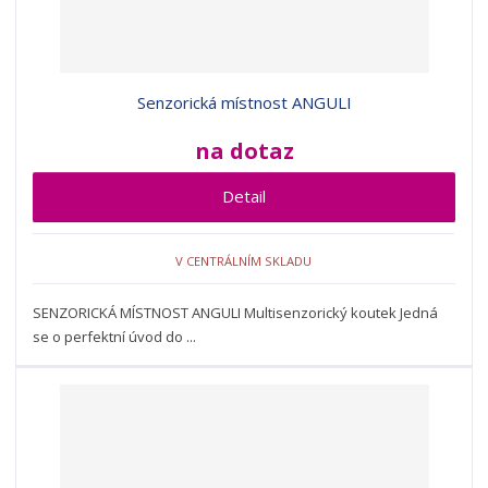
d
v
v
p
u
ý
ý
i
k
p
p
s
t
i
i
Senzorická místnost ANGULI
ů
s
s
na dotaz
Detail
V CENTRÁLNÍM SKLADU
SENZORICKÁ MÍSTNOST ANGULI Multisenzorický koutek Jedná
se o perfektní úvod do ...